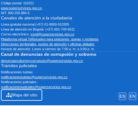
Código postal: 110221
www.superservicios.gov.co
NIT: 800.250.984-6
Canales de atención a la ciudadanía
Línea gratuita nacional:(+57) 01-8000-910305
Línea de atención en Bogotá: (+57) 601-745-6011
Correo electrónico:
sspd@superservicios.gov.co
Plataforma virtual TeResuelvo para peticiones, quejas y reclamos
Direcciones territoriales, puntos de atención y oficinas digitales
Horario de atención: Lunes a viernes de 7:00 a. m. a 4:00 p. m.
Canal de denuncias de corrupción y soborno
denunciassobornoycorrupcion@superservicios.gov.co
Trámites judiciales
Notificaciones tutelas:
notificacionestutelas@superservicios.gov.co
Notificaciones judiciales:
notificacionesjudiciales@superservicios.gov.co
|
Mapa del sitio