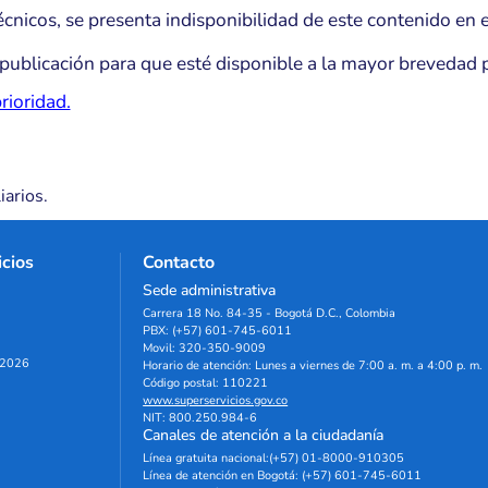
nicos, se presenta indisponibilidad de este contenido en e
publicación para que esté disponible a la mayor brevedad p
rioridad.
iarios.
icios
Contacto
Sede administrativa
Carrera 18 No. 84-35 - Bogotá D.C., Colombia
PBX: (+57) 601-745-6011
Movil: 320-350-9009
e 2026
Horario de atención: Lunes a viernes de 7:00 a. m. a 4:00 p. m.
Código postal: 110221
www.superservicios.gov.co
NIT: 800.250.984-6
Canales de atención a la ciudadanía
Línea gratuita nacional:(+57) 01-8000-910305
Línea de atención en Bogotá: (+57) 601-745-6011