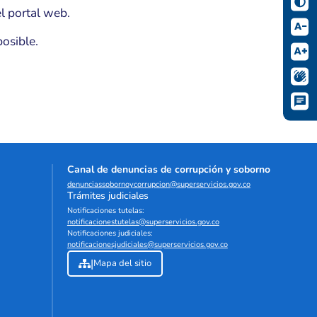
l portal web.
osible.
Canal de denuncias de corrupción y soborno
denunciassobornoycorrupcion@superservicios.gov.co
Trámites judiciales
Notificaciones tutelas:
notificacionestutelas@superservicios.gov.co
Notificaciones judiciales:
notificacionesjudiciales@superservicios.gov.co
|
Mapa del sitio