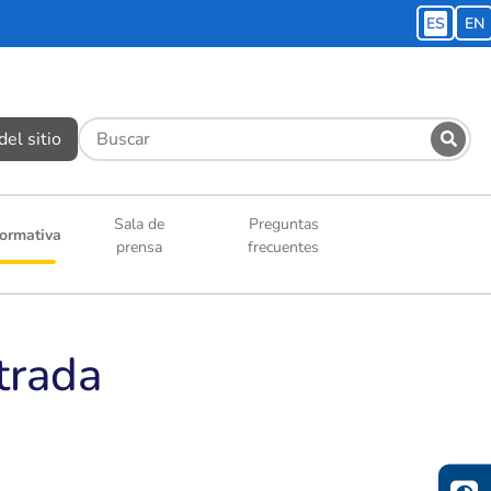
ES
EN
el sitio
Sala de
Preguntas
ormativa
prensa
frecuentes
trada